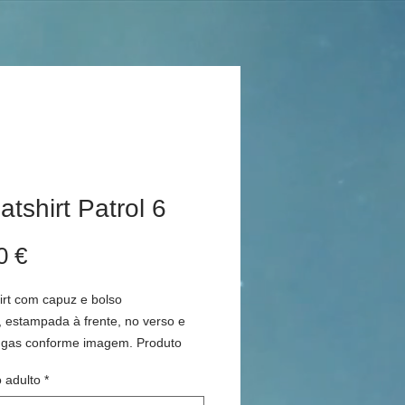
tshirt Patrol 6
Preço
0 €
rt com capuz e bolso
 estampada à frente, no verso e
gas conforme imagem. Produto
ao Patrol GR Y61
 adulto
*