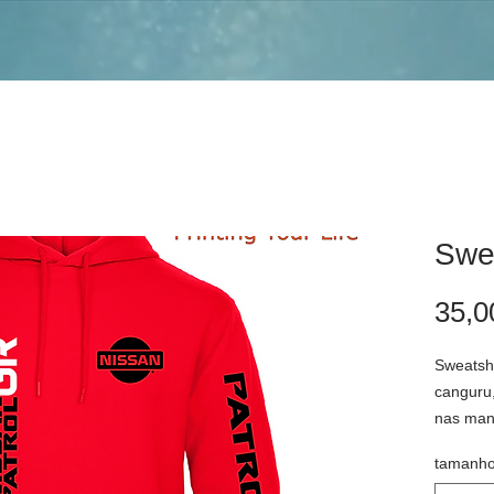
Swea
35,0
Sweatshi
canguru,
nas man
alusivo 
tamanho