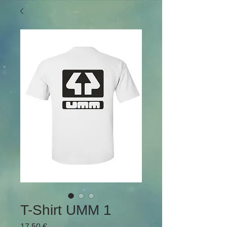
T-Shirt UMM 1
Preço
17,50 €