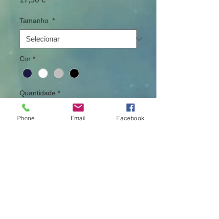
Tamanho
*
Cor
*
Quantidade
*
Phone
Email
Facebook
Adicionar ao carrinho
T-Shirt estampada conforme imagem
alusiva à nossa prestigiada marca
100% nacional....UMM...
Sugestão: Também pode ser feito em