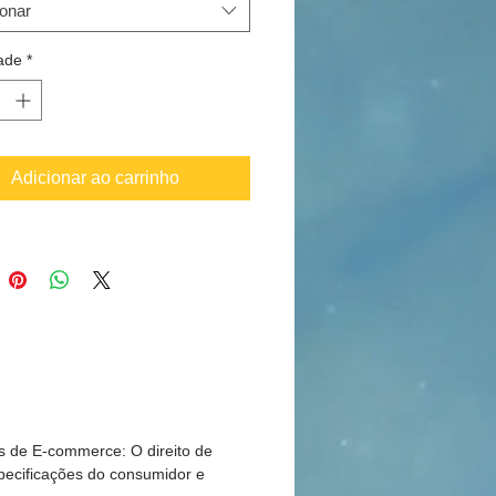
 executar noutra tonalidade ou
ionar
stampagem à sua medida.
e-nos
ade
*
Adicionar ao carrinho
s de E-commerce: O direito de
pecificações do consumidor e