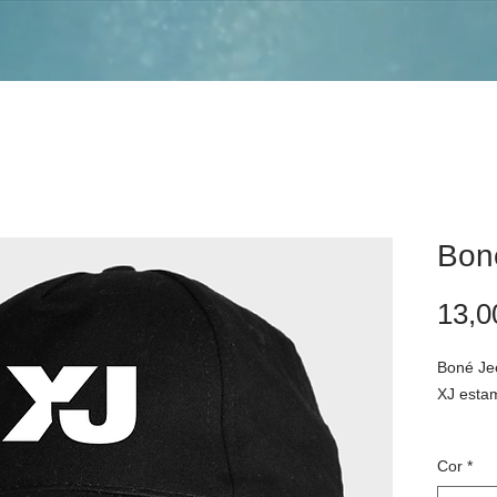
Bon
13,0
Boné Je
XJ esta
Acrescem
Cor
*