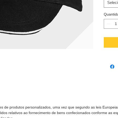
Podemos
Selec
com a e
Contact
Quantid
es de produtos personalizados, uma vez que segundo as leis Europeia
didos relativos ao fornecimento de bens confecionados conforme as es