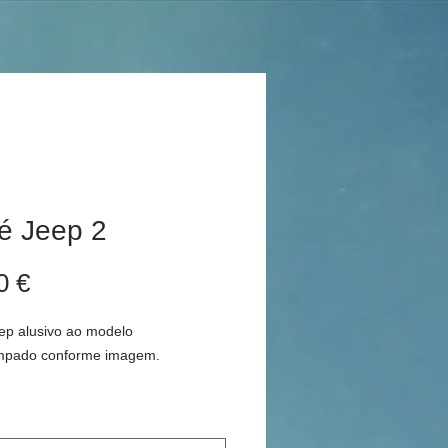
é Jeep 2
Preço
0 €
ep alusivo ao modelo
mpado conforme imagem.
 os portes de envio.