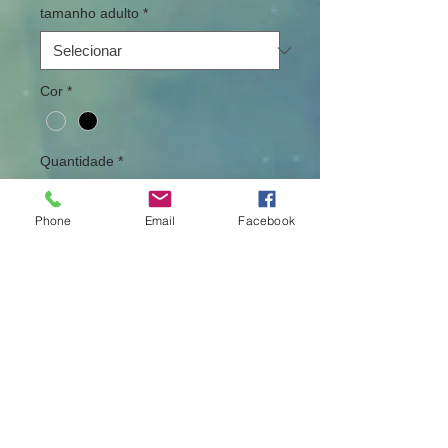
tamanho adulto
*
Cor
*
Quantidade
*
Phone
Email
Facebook
Adicionar ao carrinho
Sweatshirt com capuz estampado a
vinil conforme imagem. Pode ser feito
noutra tonalidade. Não é um produto
oficial. É um produto personalizado.
Política de Devolução
Acresce os portes de envio. À