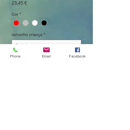
Preço
23,45 €
Cor
*
tamanho criança
*
Phone
Email
Facebook
Quantidade
*
Adicionar ao carrinho
Camisola com capuz estampada
conforme imagem com tema
Stranger Things em destaque.
Sugestão: Também pode ser feito em