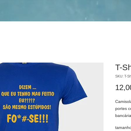
T-Sh
SKU: T-Sh
12,0
Camisola
portes 
bancári
e serviç
tamanh
Sugestão