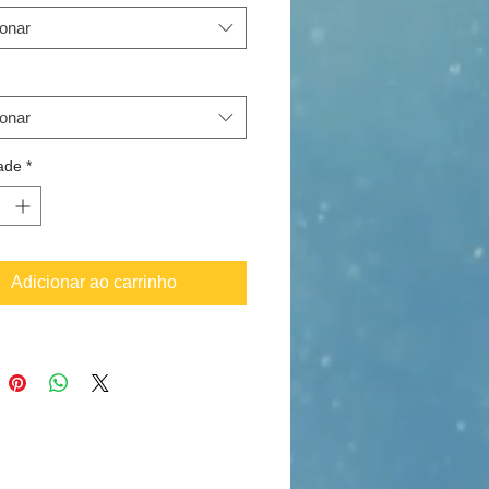
t de outra côr com estampagem
ionar
lizada à medida da imaginação do
ionar
ade
*
Adicionar ao carrinho