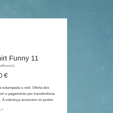
irt Funny 11
irtFunny11
Preço
0 €
 estampada a vinil. Oferta dos
com o pagamento por transferência
a. À cobrança acrescem os portes
o de cobrança da transportadora.
o
*
: Também pode ser feito em t-shirt