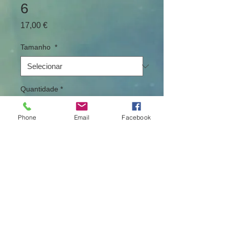
6
Preço
17,00 €
Tamanho
*
Quantidade
*
Phone
Email
Facebook
Adicionar ao carrinho
Camisola de manga curta estampada
conforme imagem com imagem
alusiva ao Land Rover P38.
Sugestão: Também pode ser feito em
"Política de Devolução"