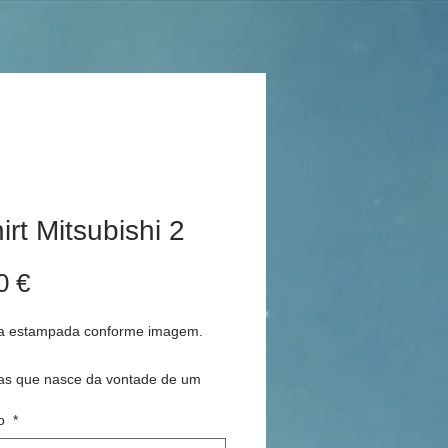
irt Mitsubishi 2
Preço
0 €
a estampada conforme imagem.
as que nasce da vontade de um
depto da Mitsubishi comemorar a
o
*
ão pela respectiva marca no dia