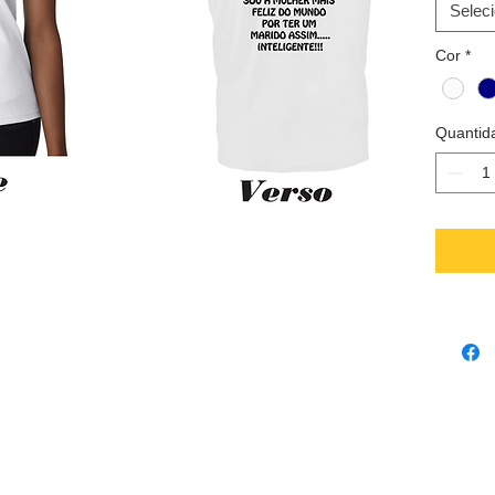
dos nam
Selec
modelo.
Cor
*
Acrescem
Quantid