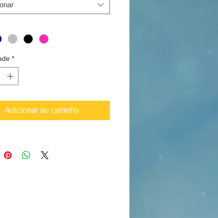
orados....e assim nasceu este
ionar
 os portes de envio.
ade
*
Adicionar ao carrinho