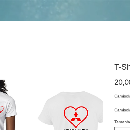
T-Sh
20,0
Camisol
Camisol
casal a
Tamanh
sua paix