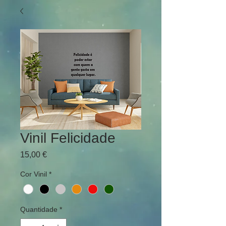
Vinil Felicidade
Preço
15,00 €
Cor Vinil
*
Quantidade
*